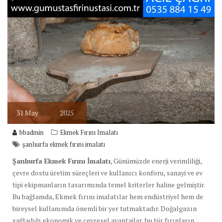
31
May
2025
bbadmin
Ekmek Fırını İmalatı
şanlıurfa ekmek fırını imalatı
Şanlıurfa Ekmek Fırını İmalatı
, Günümüzde enerji verimliliği,
çevre dostu üretim süreçleri ve kullanıcı konforu, sanayi ve ev
tipi ekipmanların tasarımında temel kriterler haline gelmiştir.
Bu bağlamda, Ekmek fırını imalatılar hem endüstriyel hem de
bireysel kullanımda önemli bir yer tutmaktadır. Doğalgazın
sağladığı ekonomik ve çevresel avantajlar, bu tür fırınların