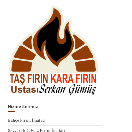
Hizmetlerimiz
Bahçe Fırını İmalatı
Seyyar Doğalgaz Fırını İmalatı