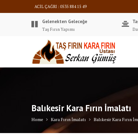
Skip
ACİL ÇAĞRI : 0535 884 15 49
to
content
Gelenekten Geleceğe
Ta
Taş Fırın Yapımı
Da
Balıkesir Kara Fırın İmalatı
Home
Kara Fırın İmalatı
Balıkesir Kara Fırın İm