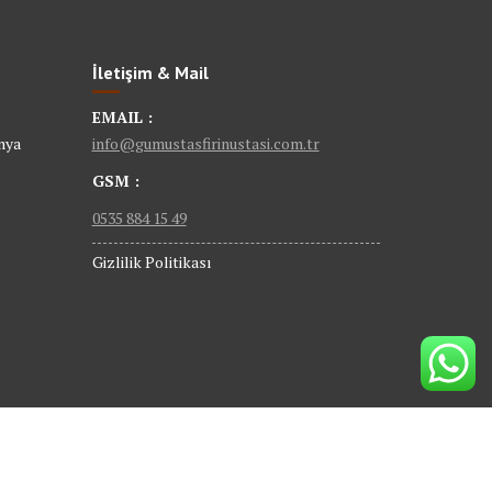
İletişim & Mail
EMAIL :
nya
info@gumustasfirinustasi.com.tr
GSM :
0535 884 15 49
Gizlilik Politikası