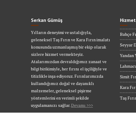
Serkan Gümüş
Hizmet
Yılların deneyimi ve ustalığıyla,
Bahçe Fı
geleneksel Taş Fırın ve Kara Fırın imalatı
Seyyar D
konusunda uzmanlaşmış bir ekip olarak
sizlere hizmet vermekteyiz.
Yandan Y
Atalarımızdan devraldığımız zanaat ve
Lahmacu
bilgi birikimiyle, her fırını el işçiliğiyle ve
titizlikle inşa ediyoruz. Fırınlarımızda
Simit Fı
kullandığımız doğal ve dayanıklı
Kara Fır
malzemeler, geleneksel pişirme
yöntemlerini en verimli şekilde
Taş Fırı
uygulamanızı sağlar.
Devamı >>>
© Tüm hakları Saklıdır.
Web Tasarım Bakırköy Bilişim