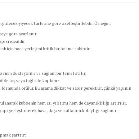
şirilecek yiyecek türlerine göre özelleştirilebilir. Örneğin:
teye göre ayarlanır.
apısı idealdir.
k için baca yerleşimi kritik bir öneme sahiptir.
 zemin düzleştirilir ve sağlam bir temel atılır.
lde taş veya tuğla ile kaplanır.
 formunda örülür. Bu aşama dikkat ve sabır gerektirir, çünkü yapının
ulanarak kubbenin hem ısı yılıtımı hem de dayanıklılığı artırılır.
apı yerleştirilerek hava akışı ve kullanım kolaylığı sağlanır.
apmak şarttır: