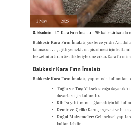
2
May
2025
bbadmin
Kara Fırın İmalatı
balıkesir kara fırı
Balıkesir Kara Fırın İmalatı
, yüzlerce yıldır Anadol
lahmacun ve çeşitli yemeklerin pişirilmesi için kullan
lezzetini artıran özellikleriyle öne çıkar. Kara fırın i
Balıkesir Kara Fırın İmalatı
Balıkesir Kara Fırın İmalatı,
yapımında kullanılan te
Tuğla ve Taş:
Yüksek sıcağa dayanıklı tu
duvarları için kullanılır.
Kil:
Isı yılıtımını sağlamak için kil kulla
Demir ve Çelik:
Kapı çerçevesi ve baca gi
Doğal Malzemeler:
Geleneksel yapılard
kullanılabilir.