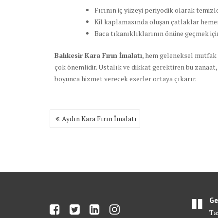
Fırının iç yüzeyi periyodik olarak temizl
Kil kaplamasında oluşan çatlaklar hemen
Baca tıkanıklıklarının önüne geçmek için
Balıkesir Kara Fırın İmalatı
, hem geleneksel mutfak
çok önemlidir. Ustalık ve dikkat gerektiren bu zanaat,
boyunca hizmet verecek eserler ortaya çıkarır.
Yazı
Aydın Kara Fırın İmalatı
gezinmesi
Ge
Ta