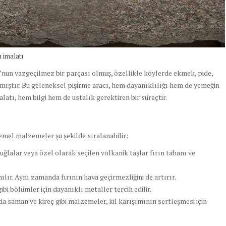
n imalatı
u’nun vazgeçilmez bir parçası olmuş, özellikle köylerde ekmek, pide,
ılmıştır. Bu geleneksel pişirme aracı, hem dayanıklılığı hem de yemeğin
malatı, hem bilgi hem de ustalık gerektiren bir süreçtir.
mel malzemeler şu şekilde sıralanabilir:
ğlalar veya özel olarak seçilen volkanik taşlar fırın tabanı ve
nılır. Aynı zamanda fırının hava geçirmezliğini de artırır.
bi bölümler için dayanıklı metaller tercih edilir.
a saman ve kireç gibi malzemeler, kil karışımının sertleşmesi için