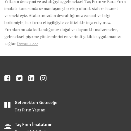
Yılların deneyimi ve ustalığıyla, geleneksel Taş Fırın ve Kara Fırın
imalatı konusunda uzmanlaşmış bir ekip olarak sizlere hizmet
vermekteyiz. Atalarımızdan devraldığımız zanaat ve bilgi
birikimiyle, her fırını el işçiliğiyle ve titizlikle inşa ediyoruz.
Fırınlarımızda kullandığımız doğal ve dayanıklı malzemeler,
geleneksel pişirme yöntemlerini en verimli şekilde uygulamanızı
sağlar.
Devamı >>>
Gelenekten Geleceğe
Taş Fırın Yapımı
Taş Fırın İmalatının