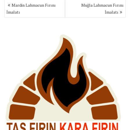
Yazı
Mardin Lahmacun Fırını
Muğla Lahmacun Fırını
gezinmesi
İmalatı
İmalatı