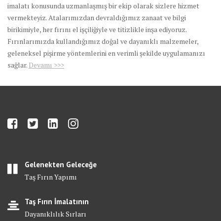
imalatı konusunda uzmanlaşmış bir ekip olarak sizlere hizmet
vermekteyiz. Atalarımızdan devraldığımız zanaat ve bilgi
birikimiyle, her fırını el işçiliğiyle ve titizlikle inşa ediyoruz.
Fırınlarımızda kullandığımız doğal ve dayanıklı malzemeler,
geleneksel pişirme yöntemlerini en verimli şekilde uygulamanızı
sağlar.
Devamı >>>
Gelenekten Geleceğe
Taş Fırın Yapımı
Taş Fırın İmalatının
Dayanıklılık Sırları