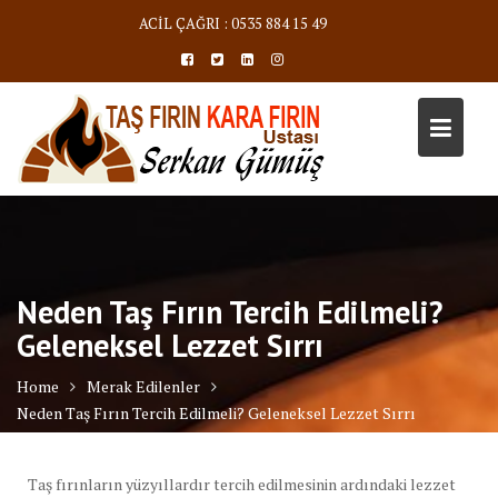
Skip
ACİL ÇAĞRI : 0535 884 15 49
to
content
Neden Taş Fırın Tercih Edilmeli?
Geleneksel Lezzet Sırrı
Home
Merak Edilenler
Neden Taş Fırın Tercih Edilmeli? Geleneksel Lezzet Sırrı
Taş fırınların yüzyıllardır tercih edilmesinin ardındaki lezzet