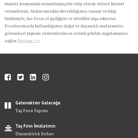
imalatı konusunda uzmanlaşmış bir ekip olarak sizlere hizmet
vermekteyiz. Atalarımızdan devraldığımız zanaat ve bilgi
birikimiyle, her fırını el işçiliğiyle ve titizlikle inşa ediyoruz.
Fırınlarımızda kullandığımız doğal ve dayanıklı malzemeler,
geleneksel pişirme yöntemlerini en verimli şekilde uygulamanızı
sağlar.
Devamı >>>
Gelenekten Geleceğe
Taş Fırın Yapımı
Taş Fırın İmalatının
Dayanıklılık Sırları