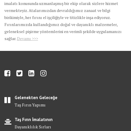
imalatı konusunda uzmanlaşmış bir ekip olarak sizlere hizmet
vermekteyiz. Atalarımızdan devraldığımız zanaat ve bilgi
birikimiyle, her fırını el işçiliğiyle ve titizlikle inşa ediyoruz.
Fırınlarımızda kullandığımız doğal ve dayanıklı malzemeler,
geleneksel pişirme yöntemlerini en verimli şekilde uygulamanızı
sağlar.
Devamı >>>
Gelenekten Geleceğe
Taş Fırın Yapımı
Taş Fırın İmalatının
Dayanıklılık Sırları