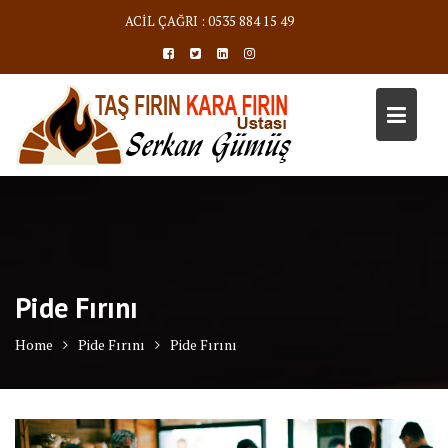
Skip
ACİL ÇAĞRI : 0535 884 15 49
to
content
Pide Fırını
Home
Pide Fırını
Pide Fırını