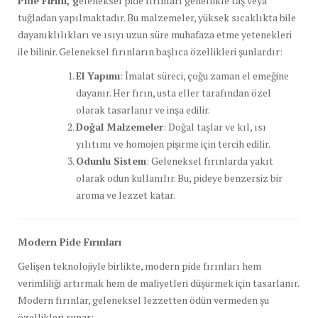
Pide Fırını, g
eleneksel pide fırınları genellikle taş veya
tuğladan yapılmaktadır. Bu malzemeler, yüksek sıcaklıkta bile
dayanıklılıkları ve ısıyı uzun süre muhafaza etme yetenekleri
ile bilinir. Geleneksel fırınların başlıca özellikleri şunlardır:
El Yapımı
: İmalat süreci, çoğu zaman el emeğine
dayanır. Her fırın, usta eller tarafından özel
olarak tasarlanır ve inşa edilir.
Doğal Malzemeler
: Doğal taşlar ve kıl, ısı
yılıtımı ve homojen pişirme için tercih edilir.
Odunlu Sistem
: Geleneksel fırınlarda yakıt
olarak odun kullanılır. Bu, pideye benzersiz bir
aroma ve lezzet katar.
Modern Pide Fırınları
Gelişen teknolojiyle birlikte, modern pide fırınları hem
verimliliği artırmak hem de maliyetleri düşürmek için tasarlanır.
Modern fırınlar, geleneksel lezzetten ödün vermeden şu
özellikleri sunar: