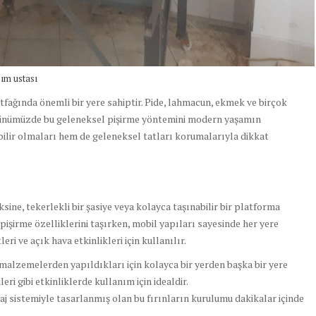
pım ustası
tfağında önemli bir yere sahiptir. Pide, lahmacun, ekmek ve birçok
ır. Günümüzde bu geleneksel pişirme yöntemini modern yaşamın
bilir olmaları hem de geleneksel tatları korumalarıyla dikkat
 aksine, tekerlekli bir şasiye veya kolayca taşınabilir bir platforma
 pişirme özelliklerini taşırken, mobil yapıları sayesinde her yere
eri ve açık hava etkinlikleri için kullanılır.
f malzemelerden yapıldıkları için kolayca bir yerden başka bir yere
eri gibi etkinliklerde kullanım için idealdir.
aj sistemiyle tasarlanmış olan bu fırınların kurulumu dakikalar içinde