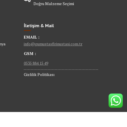
Doğru Malzeme Seçimi
İletişim & Mail
EMAIL :
nya
info@gumustasfirinustasi.com.tr
GSM :
0535 884 15 49
Gizlilik Politikası