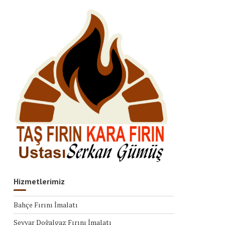
Hizmetlerimiz
Bahçe Fırını İmalatı
Seyyar Doğalgaz Fırını İmalatı