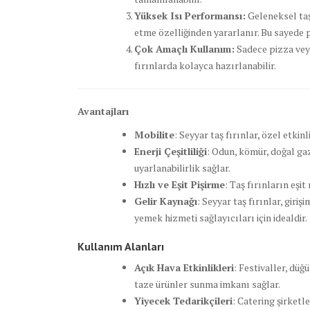
Yüksek Isı Performansı:
Geleneksel taş
etme özelliğinden yararlanır. Bu sayede pi
Çok Amaçlı Kullanım:
Sadece pizza veya
fırınlarda kolayca hazırlanabilir.
Avantajları
Mobilite
: Seyyar taş fırınlar, özel etki
Enerji Çeşitliliği
: Odun, kömür, doğal gaz 
uyarlanabilirlik sağlar.
Hızlı ve Eşit Pişirme
: Taş fırınların eşit
Gelir Kaynağı
: Seyyar taş fırınlar, giriş
yemek hizmeti sağlayıcıları için idealdir.
Kullanım Alanları
Açık Hava Etkinlikleri
: Festivaller, düğ
taze ürünler sunma imkanı sağlar.
Yiyecek Tedarikçileri
: Catering şirketle