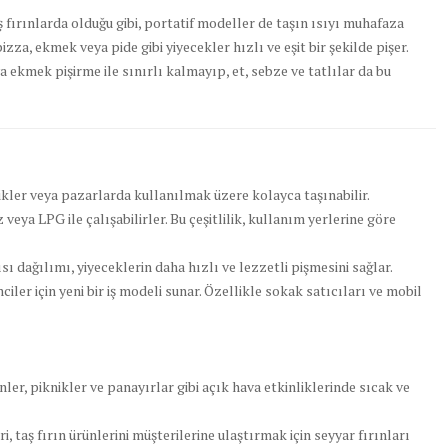
 fırınlarda olduğu gibi, portatif modeller de taşın ısıyı muhafaza
zza, ekmek veya pide gibi yiyecekler hızlı ve eşit bir şekilde pişer.
 ekmek pişirme ile sınırlı kalmayıp, et, sebze ve tatlılar da bu
nlikler veya pazarlarda kullanılmak üzere kolayca taşınabilir.
veya LPG ile çalışabilirler. Bu çeşitlilik, kullanım yerlerine göre
 ısı dağılımı, yiyeceklerin daha hızlı ve lezzetli pişmesini sağlar.
imciler için yeni bir iş modeli sunar. Özellikle sokak satıcıları ve mobil
ünler, piknikler ve panayırlar gibi açık hava etkinliklerinde sıcak ve
ri, taş fırın ürünlerini müşterilerine ulaştırmak için seyyar fırınları