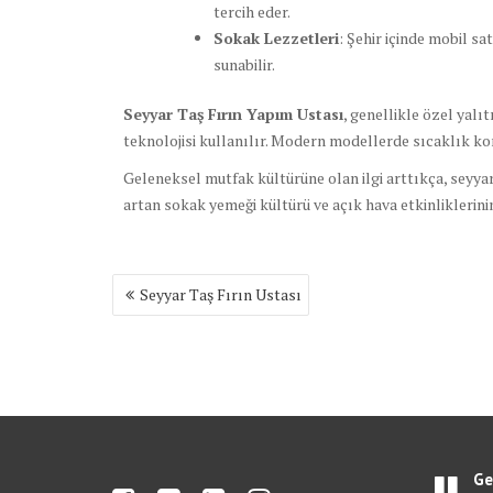
tercih eder.
Sokak Lezzetleri
: Şehir içinde mobil sa
sunabilir.
Seyyar Taş Fırın Yapım Ustası
, genellikle özel yalı
teknolojisi kullanılır. Modern modellerde sıcaklık ko
Geleneksel mutfak kültürüne olan ilgi arttıkça, seyyar
artan sokak yemeği kültürü ve açık hava etkinliklerinin
Yazı
Seyyar Taş Fırın Ustası
gezinmesi
Ge