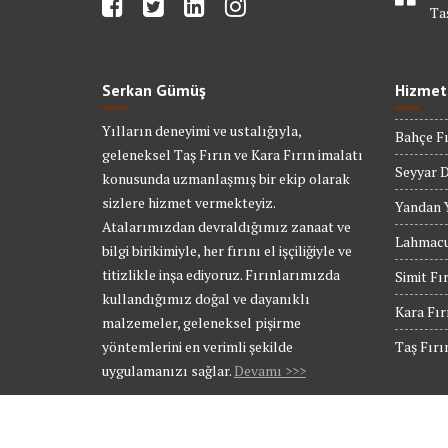
Ta
Serkan Gümüş
Hizmet
Yılların deneyimi ve ustalığıyla,
Bahçe Fı
geleneksel Taş Fırın ve Kara Fırın imalatı
Seyyar D
konusunda uzmanlaşmış bir ekip olarak
sizlere hizmet vermekteyiz.
Yandan Y
Atalarımızdan devraldığımız zanaat ve
Lahmacu
bilgi birikimiyle, her fırını el işçiliğiyle ve
titizlikle inşa ediyoruz. Fırınlarımızda
Simit Fı
kullandığımız doğal ve dayanıklı
Kara Fır
malzemeler, geleneksel pişirme
yöntemlerini en verimli şekilde
Taş Fırı
uygulamanızı sağlar.
Devamı >>>