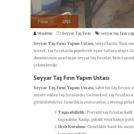
7
Oca
2025
bbadmin
Seyyar Taş Fırın
seyyar taş fırın ya
Seyyar Taş Fırın Yapım Ustası
, yüzyıllardır Türk mu
lezzet, taş fırınlarda pişirilerek eşsiz tatlara ulaş
dinamizmine uyarlayan seyyar taş fırınlar, hem taşına
çekmektedir.
Seyyar Taş Fırın Yapım Ustası
Seyyar Taş Fırın Yapım Ustası
, sabit bir taş fırının
monte edilen taş fırınlardır. Geleneksel taş fırınların
götürülebilirler. Genellikle restoranlar, catering şirketl
Taşınabilirlik:
Portatif taş fırınlar hafi
taşınabilir. Kamp, piknik veya bahçe partil
Hızlı Kurulum:
Genellikle basit bir mont
tamamlanabilir.