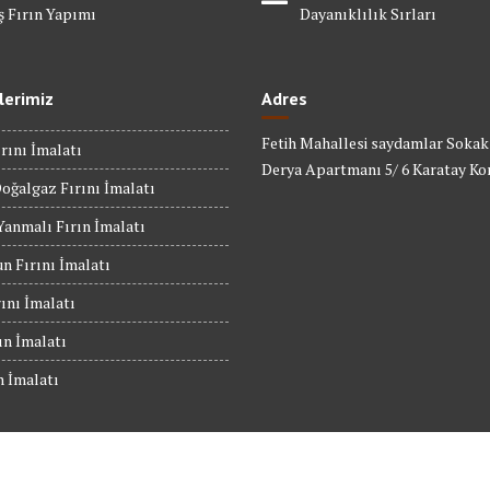
ş Fırın Yapımı
Dayanıklılık Sırları
lerimiz
Adres
Fetih Mahallesi saydamlar Sokak
rını İmalatı
Derya Apartmanı 5/ 6 Karatay Ko
oğalgaz Fırını İmalatı
anmalı Fırın İmalatı
n Fırını İmalatı
rını İmalatı
ın İmalatı
n İmalatı