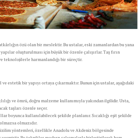
atkârlığın özü olan bir meslektir. Bu ustalar, eski zamanlardan bu yana
yapılar oluşturulması için büyük bir özenle çalışırlar. Taş fırın
e teknolojilerle harmanlandığı bir süreçtir.
ve estetik bir yapıyı ortaya çıkarmaktır. Bunun için ustalar, aşağıdaki
lılığı ve ömrü, doğru malzeme kullanımıyla yakından ilgilidir. Usta,
acak taşları özenle seçer.
ıllar boyunca kullanılabilecek şekilde planlanır. Sıcaklığı eşit şekilde
n olmazsa olmazıdır.
izilim yöntemleri, özellikle Anadolu ve Akdeniz bölgesinde
r vermiştir. Bu teknikler modern çalışmalarla birleştirilerek hem