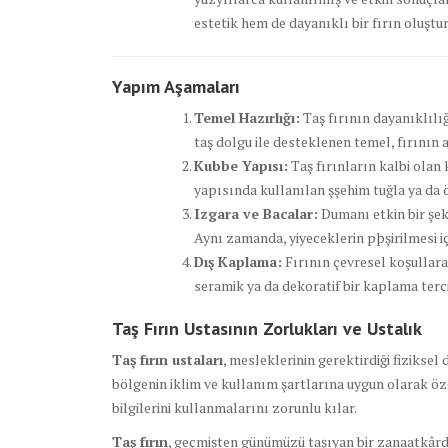
estetik hem de dayanıklı bir fırın oluştur
Yapım Aşamaları
Temel Hazırlığı:
Taş fırının dayanıklılığ
taş dolgu ile desteklenen temel, fırının a
Kubbe Yapısı:
Taş fırınların kalbi olan 
yapısında kullanılan şşehim tuğla ya da 
Izgara ve Bacalar:
Dumanı etkin bir şek
Aynı zamanda, yiyeceklerin pþşirilmesi iç
Dış Kaplama:
Fırının çevresel koşullara
seramik ya da dekoratif bir kaplama tercih
Taş Fırın Ustasının Zorlukları ve Ustalık
Taş fırın ustaları
, mesleklerinin gerektirdiği fiziksel 
bölgenin iklim ve kullanım şartlarına uygun olarak öze
bilgilerini kullanmalarını zorunlu kılar.
Taş fırın
, geçmişten günümüzü taşıyan bir zanaatkârdı