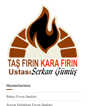
Hizmetlerimiz
Bahçe Fırını İmalatı
Seyyar Doğalgaz Fırını İmalatı