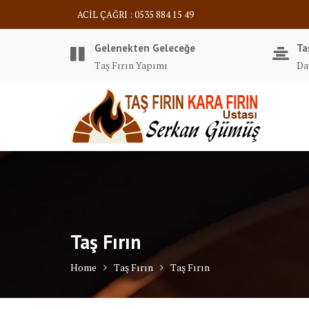
Skip
ACİL ÇAĞRI : 0535 884 15 49
to
content
Gelenekten Geleceğe
Ta
Taş Fırın Yapımı
Da
Taş Fırın
Home
Taş Fırın
Taş Fırın