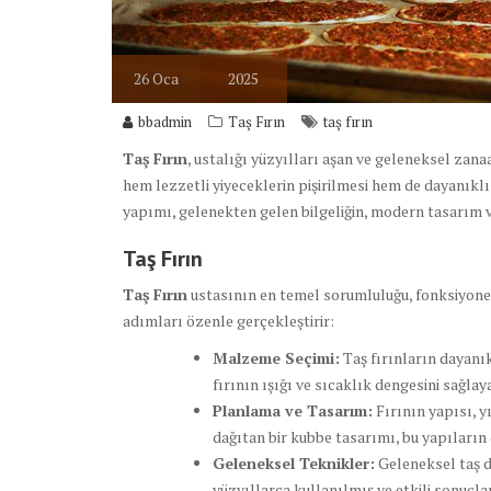
26
Oca
2025
bbadmin
Taş Fırın
taş fırın
Taş Fırın
, ustalığı yüzyılları aşan ve geleneksel zana
hem lezzetli yiyeceklerin pişirilmesi hem de dayanıklı 
yapımı, gelenekten gelen bilgeliğin, modern tasarım v
Taş Fırın
Taş Fırın
ustasının en temel sorumluluğu, fonksiyonel 
adımları özenle gerçekleştirir:
Malzeme Seçimi:
Taş fırınların dayanık
fırının ışığı ve sıcaklık dengesini sağlay
Planlama ve Tasarım:
Fırının yapısı, y
dağıtan bir kubbe tasarımı, bu yapıları
Geleneksel Teknikler:
Geleneksel taş d
yüzyıllarca kullanılmış ve etkili sonuçla