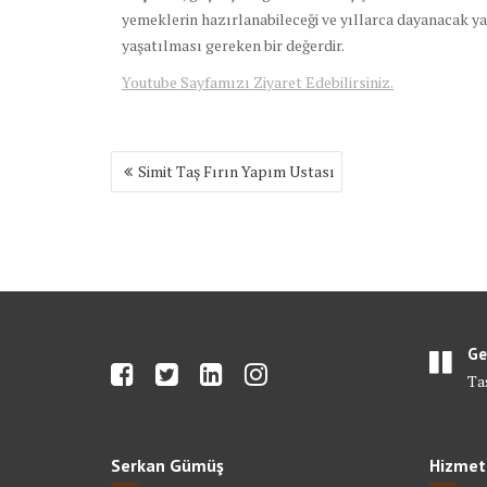
yemeklerin hazırlanabileceği ve yıllarca dayanacak ya
yaşatılması gereken bir değerdir.
Youtube Sayfamızı Ziyaret Edebilirsiniz.
Yazı
Simit Taş Fırın Yapım Ustası
gezinmesi
Ge
Ta
Serkan Gümüş
Hizmet