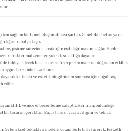
ulur.
ı için sağlam bir temel oluşturulması şarttır. Genellikle beton ya da
ğırlığını rahatça taşır.
kubbe, pişirme sürecinde sıcaklığın eşit dağılmasını sağlar. Kubbe
özel refrakter malzemeler, yüksek sıcaklığa dayanır.
ilde tahliye edecek baca sistemi, fırın performansını doğrudan etkiler.
in uygun bir zemin hazırlanır.
 dayanıklı olması ve estetik bir görünüm sunması için doğal taş,
 edilir.
dayanıklılık ve ince el becerilerine sahiptir. Her fırın, bulunduğu
l bir tasarım gerektirir. Bu,
ustaların
yaratıcılığını ve teknik
r. Geleneksel teknikleri modern çözümlerle birleştirerek, lezzetli