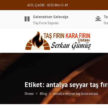
Skip
ACİL ÇAĞRI : 0535 884 15 49
to
content
Gelenekten Geleceğe
Ta
Taş Fırın Yapımı
Da
Etiket:
antalya seyyar taş fır
Home
Blog
antalya seyyar taş fırın ustası