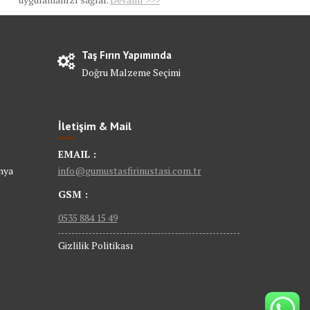
Taş Fırın Yapımında
Doğru Malzeme Seçimi
İletişim & Mail
EMAIL :
nya
info@gumustasfirinustasi.com.tr
GSM :
0535 884 15 49
Gizlilik Politikası