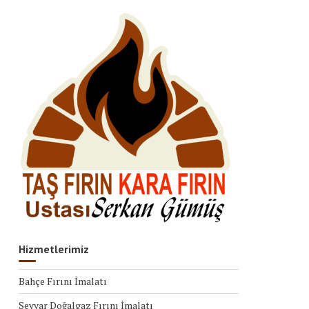
Hizmetlerimiz
Bahçe Fırını İmalatı
Seyyar Doğalgaz Fırını İmalatı