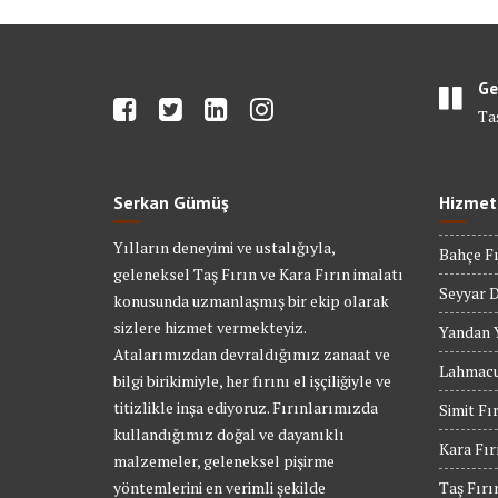
Ge
Ta
Serkan Gümüş
Hizmet
Yılların deneyimi ve ustalığıyla,
Bahçe Fı
geleneksel Taş Fırın ve Kara Fırın imalatı
Seyyar D
konusunda uzmanlaşmış bir ekip olarak
sizlere hizmet vermekteyiz.
Yandan Y
Atalarımızdan devraldığımız zanaat ve
Lahmacu
bilgi birikimiyle, her fırını el işçiliğiyle ve
titizlikle inşa ediyoruz. Fırınlarımızda
Simit Fı
kullandığımız doğal ve dayanıklı
Kara Fır
malzemeler, geleneksel pişirme
yöntemlerini en verimli şekilde
Taş Fırı