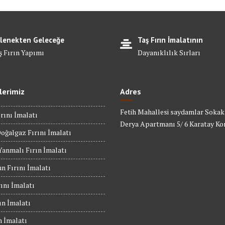
lenekten Geleceğe
Taş Fırın İmalatının
ş Fırın Yapımı
Dayanıklılık Sırları
lerimiz
Adres
Fetih Mahallesi saydamlar Sokak
rını İmalatı
Derya Apartmanı 5/ 6 Karatay Ko
oğalgaz Fırını İmalatı
anmalı Fırın İmalatı
n Fırını İmalatı
rını İmalatı
ın İmalatı
n İmalatı