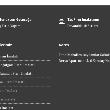
lenekten Geleceğe
Taş Fırın İmalatının
ş Fırın Yapımı
Dayanıklılık Sırları
lerimiz
Adres
Fetih Mahallesi saydamlar Sokak
rını İmalatı
Derya Apartmanı 5/ 6 Karatay Ko
oğalgaz Fırını İmalatı
anmalı Fırın İmalatı
n Fırını İmalatı
rını İmalatı
ın İmalatı
n İmalatı