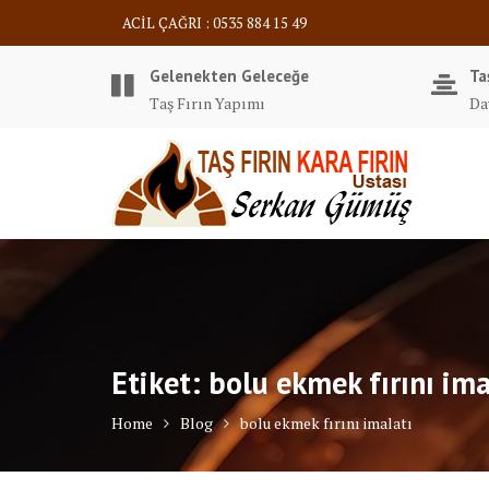
Skip
ACİL ÇAĞRI : 0535 884 15 49
to
content
Gelenekten Geleceğe
Ta
Taş Fırın Yapımı
Da
Etiket:
bolu ekmek fırını ima
Home
Blog
bolu ekmek fırını imalatı