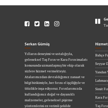
Ge
Ta
Serkan Gümüş
Hizmet
Yılların deneyimi ve ustalığıyla,
Bahçe Fı
geleneksel Taş Fırın ve Kara Fırın imalatı
Seyyar D
konusunda uzmanlaşmış bir ekip olarak
sizlere hizmet vermekteyiz.
Yandan Y
Atalarımızdan devraldığımız zanaat ve
Lahmacu
bilgi birikimiyle, her fırını el işçiliğiyle ve
titizlikle inşa ediyoruz. Fırınlarımızda
Simit Fı
kullandığımız doğal ve dayanıklı
Kara Fır
malzemeler, geleneksel pişirme
yöntemlerini en verimli şekilde
Taş Fırı