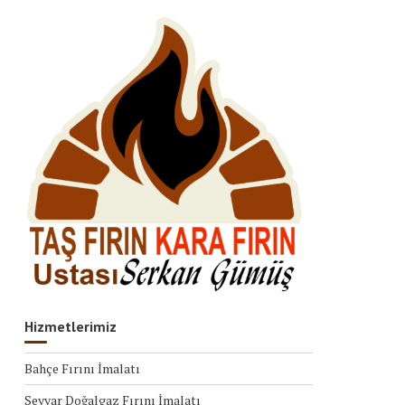
Hizmetlerimiz
Bahçe Fırını İmalatı
Seyyar Doğalgaz Fırını İmalatı