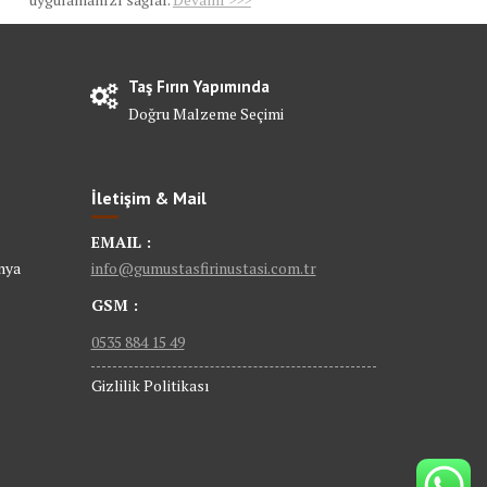
Taş Fırın Yapımında
Doğru Malzeme Seçimi
İletişim & Mail
EMAIL :
nya
info@gumustasfirinustasi.com.tr
GSM :
0535 884 15 49
Gizlilik Politikası