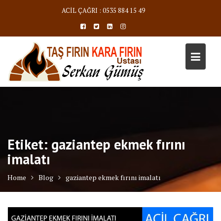
Skip
ACİL ÇAĞRI : 0535 884 15 49
to
content
Etiket:
gaziantep ekmek fırını
imalatı
Home
Blog
gaziantep ekmek fırını imalatı