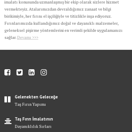
imalatı konusunda uzmanlaşmış bir ekip olarak sizlere hizmet
vermekteyiz. Atalarımızdan devraldığımız zanaat ve bilgi
birikimiyle, her fırını el işçiliğiyle ve titizlikle inşa ediyoruz.
Fırınlarımızda kullandığımız doğal ve dayanıklı malzemeler,
geleneksel pişirme yöntemlerini en verimli şekilde uygulamanızı
sağlar.
Devamı >>>
Gelenekten Geleceğe
Taş Fırın Yapımı
Taş Fırın İmalatının
Dayanıklılık Sırları