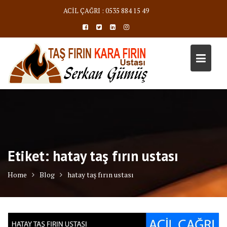
Skip
ACİL ÇAĞRI : 0535 884 15 49
to
content
Etiket:
hatay taş fırın ustası
Home
Blog
hatay taş fırın ustası