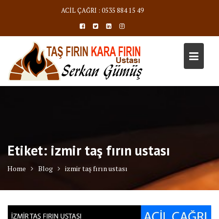
Skip
ACİL ÇAĞRI : 0535 884 15 49
to
content
Etiket:
izmir taş fırın ustası
Home
Blog
izmir taş fırın ustası