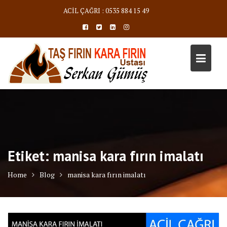
Skip
ACİL ÇAĞRI : 0535 884 15 49
to
content
Etiket:
manisa kara fırın imalatı
Home
Blog
manisa kara fırın imalatı