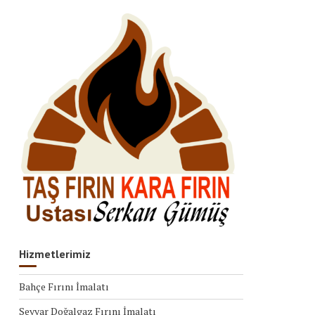
Hizmetlerimiz
Bahçe Fırını İmalatı
Seyyar Doğalgaz Fırını İmalatı