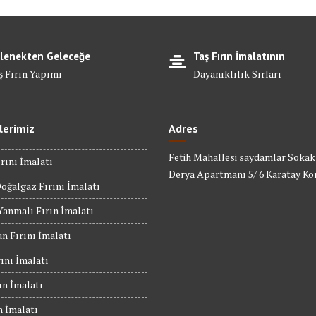
lenekten Geleceğe
Taş Fırın İmalatının
ş Fırın Yapımı
Dayanıklılık Sırları
lerimiz
Adres
Fetih Mahallesi saydamlar Sokak
rını İmalatı
Derya Apartmanı 5/ 6 Karatay Ko
oğalgaz Fırını İmalatı
anmalı Fırın İmalatı
n Fırını İmalatı
rını İmalatı
ın İmalatı
n İmalatı