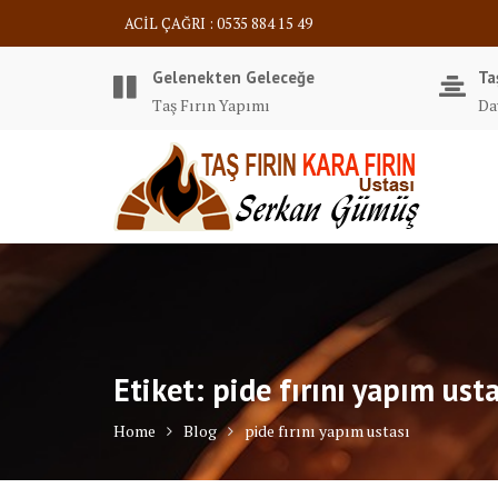
Skip
ACİL ÇAĞRI : 0535 884 15 49
to
content
Gelenekten Geleceğe
Ta
Taş Fırın Yapımı
Da
Etiket:
pide fırını yapım usta
Home
Blog
pide fırını yapım ustası