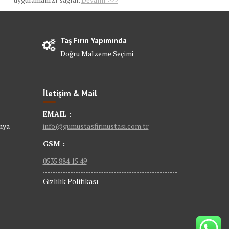
Taş Fırın Yapımında
Doğru Malzeme Seçimi
İletişim & Mail
EMAIL :
nya
info@gumustasfirinustasi.com.tr
GSM :
0535 884 15 49
Gizlilik Politikası