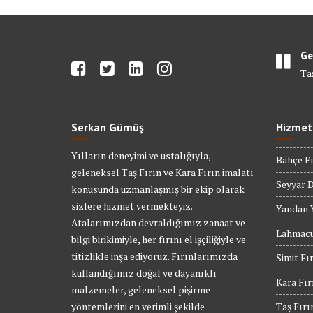
Ge
Ta
Serkan Gümüş
Hizmet
Yılların deneyimi ve ustalığıyla,
Bahçe Fı
geleneksel Taş Fırın ve Kara Fırın imalatı
Seyyar D
konusunda uzmanlaşmış bir ekip olarak
sizlere hizmet vermekteyiz.
Yandan Y
Atalarımızdan devraldığımız zanaat ve
Lahmacu
bilgi birikimiyle, her fırını el işçiliğiyle ve
titizlikle inşa ediyoruz. Fırınlarımızda
Simit Fı
kullandığımız doğal ve dayanıklı
Kara Fır
malzemeler, geleneksel pişirme
yöntemlerini en verimli şekilde
Taş Fırı