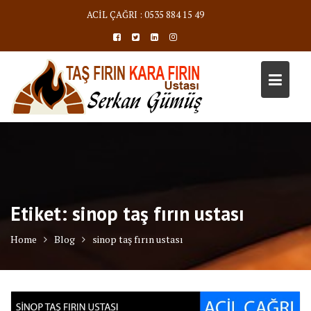
Skip
ACİL ÇAĞRI : 0535 884 15 49
to
content
Etiket:
sinop taş fırın ustası
Home
Blog
sinop taş fırın ustası